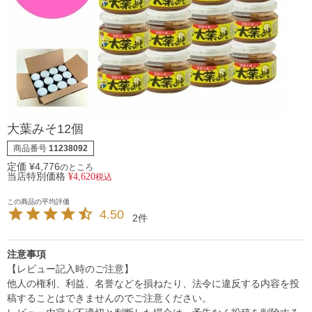
大葉みそ12個
商品番号
11238092
定価
¥
4,776
のところ
当店特別価格
¥
4,620
税込
4.50
2
注意事項
【レビュー記入時のご注意】
他人の権利、利益、名誉などを損ねたり、法令に違反する内容を投
稿することはできませんのでご注意ください。