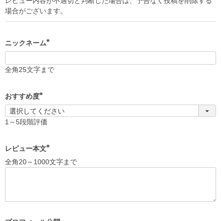
レビュー内容が不適切と判断した場合は、予告なく投稿を削除する
場合がございます。
ニックネーム
(
必
須
全角25文字まで
)
おすすめ度
(
必
須
1～5段階評価
)
レビュー本文
(
全角20～1000文字まで
必
須
)