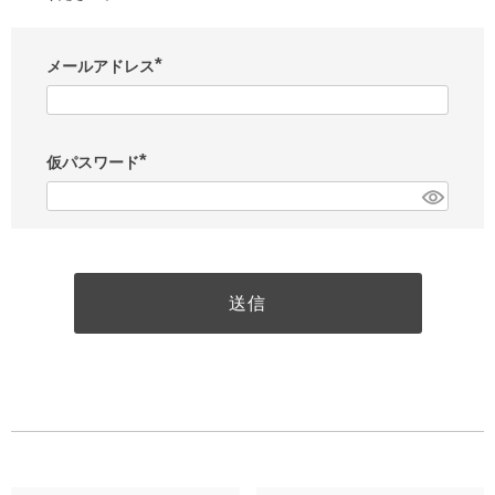
メールアドレス
(
必
須
)
仮パスワード
(
必
須
)
送信