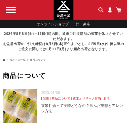
オンラインショップ 一汁一菜亭
2026年8月8日(土)～16日(日)の間、通販ご注文商品の出荷を休止させてい
ただきます。
お盆前出荷のご注文締切は8月5日(水)正午までとし、8月5日(水)午後以降の
ご注文に関しては8月17日(月)より順次出荷となります。
読みもの一覧
商品について
商品について
2023/03/06
健康
商品について
玄米オリザーノ甘酒
腸活
玄米甘酒って実際どうなの？飲んだ感想とアレン
ジ方法