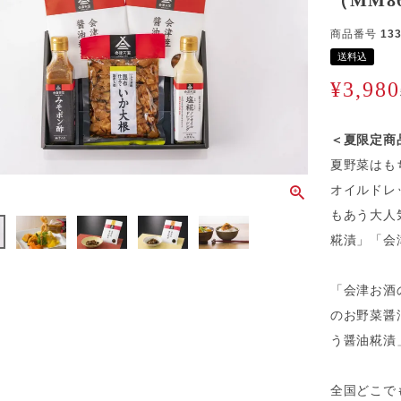
（MM8
商品番号
13
送料込
¥
3,980
＜夏限定商
夏野菜はも
オイルドレ
もあう大人
糀漬」「会
「会津お酒
のお野菜醤
う醤油糀漬
全国どこで