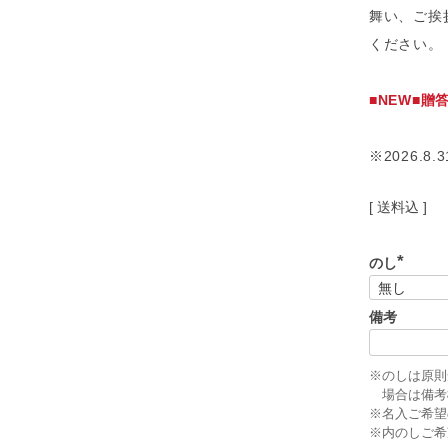
舞い、ご挨
ください。
■NEW■贈
※2026.8.
送料込
のし
(
必
須
備考
)
※のしは原則
場合は備考
※名入ご希望
※内のしご希