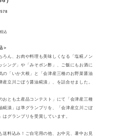
66）
3578
税込
品＞
ちろん、お肉や料理も美味しくなる「塩糀ノン
ッシング」や「みそポン酢」、ご飯にもお酒に
気の「いか大根」と「会津産三種のお野菜醤油
津産立川ごぼう醤油糀漬」、を詰合せました。
のおとも土産品コンテスト」にて「会津産三種
油糀漬」は準グランプリを、「会津産立川ごぼ
」はグランプリを受賞しています。
も送料込み！ご自宅用の他、お中元、暑中お見