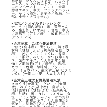
糖液糖、みりん、はちみつ、こんぶ
エキス、かつお節エキス、ソテーオ
ニオンペースト、にんにく、食塩、
酵母エキス、寒天、ブラックペッパ
ー、かつお節粉、唐辛子／酒精、(一
部に小麦・大豆を含む)
■
塩糀ノンオイルドレッシング
米こうじ(国内製造)、米、還元水あ
め、醸造酢、ゆず果汁、食塩、寒天
／調味料（アミノ酸）、酸化防止剤
(ビタミンC)
■
会津産立川ごぼう醤油糀漬
ごぼう(会津産)、唐がらし、漬け原
材料〔糖類（ぶどう糖果糖液糖、砂
糖）、米こうじ、しょうゆ、食塩、
アミノ酸液、みりん、かつお節エキ
ス、昆布エキス、たん白加水分解
物〕／調味料(アミノ酸等)、酒精、
カラメル色素、酸味料、ビタミン
B1、ミョウバン、酸化防止剤(ビタミ
ンC)、(一部に小麦、大豆を含む)
■
会津産三種のお野菜醤油糀漬
きゅうり(会津産)、だいこん(会津
産)、みょうが(会津産)、唐がらし、
漬け原材料〔糖類(ぶどう糖果糖液
糖、砂糖)、米こうじ、しょうゆ、食
塩、アミノ酸液、みりん、かつお節
エキス、昆布エキス、たん白加水分
解物〕／調味料(アミノ酸等)、酒