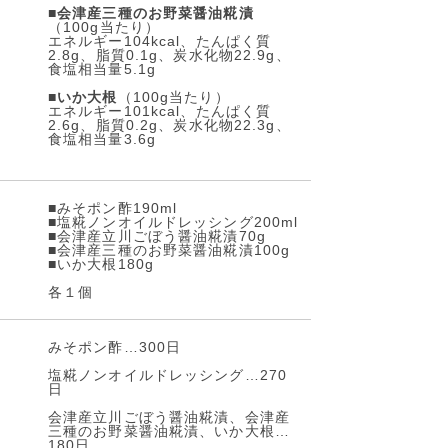
■
会津産三種のお野菜醤油糀漬
（100g当たり）
エネルギー104kcal、たんぱく質
2.8g、脂質0.1g、炭水化物22.9g、
食塩相当量5.1g
■
いか大根
（100g当たり）
エネルギー101kcal、たんぱく質
2.6g、脂質0.2g、炭水化物22.3g、
食塩相当量3.6g
■みそポン酢190ml
■塩糀ノンオイルドレッシング200ml
■会津産立川ごぼう醤油糀漬70g
■会津産三種のお野菜醤油糀漬100g
■いか大根180g
各１個
みそポン酢…300日
塩糀ノンオイルドレッシング…270
日
会津産立川ごぼう醤油糀漬、会津産
三種のお野菜醤油糀漬、いか大根…
180日