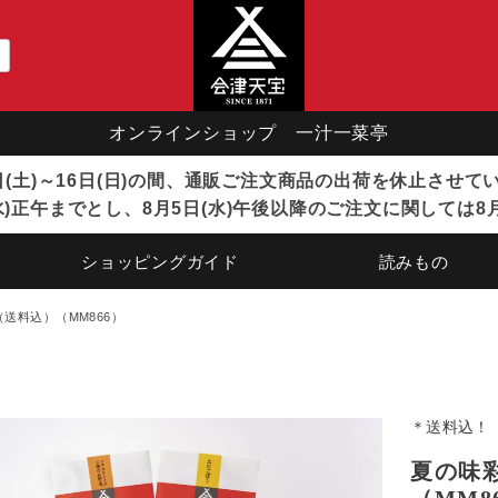
オンラインショップ 一汁一菜亭
8日(土)～16日(日)の間、通販ご注文商品の出荷を休止させ
)正午までとし、8月5日(水)午後以降のご注文に関しては8
ショッピングガイド
読みもの
（送料込）（MM866）
＊送料込！
夏の味彩