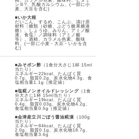
精、カラメル色素、酸味料、ビタミ
ンＢ?、乳酸カルシウム、(一部に小
麦、大豆を含む)
■
いか大根
だいこん、するめ、こんぶ、漬け原
材料〔糖類（砂糖、ぶどう糖果糖液
糖）、しょうゆ、みりん、アミノ酸
液、食塩〕／調味料（アミノ酸
等）、酒精、カラメル色素、酸味
料、(一部に小麦・大豆・いかを含
む)
■
みそポン酢
（1食分大さじ1杯 15ml
当たり）
エネルギー22kcal、たんぱく質
0.7g、脂質0.2g、炭水化物4.3g、食
塩相当量1.1g（推定値）
■
塩糀ノンオイルドレッシング
（1食
分大さじ1杯 15ml当たり）
エネルギー19kcal、たんぱく質
0.4g、脂質0.03g、炭水化物4.2g、
食塩相当量0.5g（推定値）
■
会津産立川ごぼう醤油糀漬
（100g
当たり）
エネルギー84kcal、たんぱく質
2.0g、脂質0.1g、炭水化物18.7g、
食塩相当量3.6g