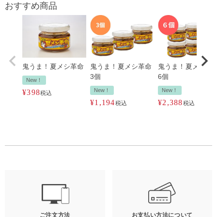
おすすめ商品
鬼うま！夏メシ革命
鬼うま！夏メシ革命
鬼うま！夏メシ革
3個
6個
New！
New！
New！
¥
398
税込
¥
1,194
¥
2,388
税込
税込
ご注文方法
お支払い方法について