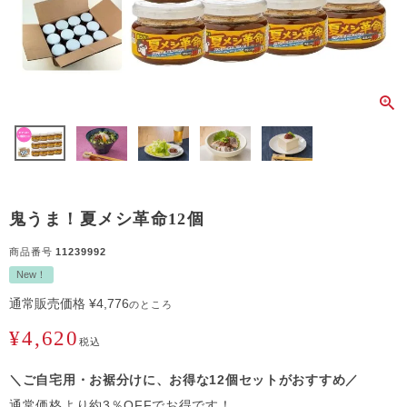
鬼うま！夏メシ革命12個
商品番号
11239992
New！
通常販売価格
¥
4,776
のところ
¥
4,620
税込
＼ご自宅用・お裾分けに、お得な12個セットがおすすめ／
通常価格より約3％OFFでお得です！