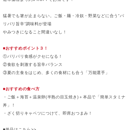
猛暑でも箸が止まらない。ご飯・麺・冷奴・野菜などに合う“パ
リパリ旨辛”調味料が登場
やみつきになること間違いなし！
■おすすめポイント３！
①パリパリ食感がクセになる！
②食欲を刺激する旨辛バランス
③夏の主食をはじめ、多くの食材にも合う「万能選手」
■おすすめの食べ方
・ご飯＋海苔＋温泉卵(半熟の目玉焼き)＋本品で「簡単スタミナ
丼」！
・ざく切りキャベツにつけて、即席おつまみ！
■単品はこちら>>