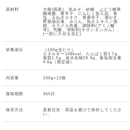
原材料
大根(国産)、米みそ、砂糖、ぶどう糖果
糖液糖、唐辛子、にんにく加工品、食
塩、玉ねぎエキス、青唐辛子、酒かす、
野菜抽出液、みりん、魚介エキス／酒
精、カラメル色素、調味料(アミノ酸
等)、乳酸、増粘剤(キサンタンガム）、
(一部に大豆を含む)
栄養成分
（100g当たり）
エネルギー148kcal、たんぱく質3.7g、
脂質1.5g、炭水化物29.9g、食塩相当量
4.6g（推定値）
内容量
100g×12個
賞味期限
365日
保存⽅法
直射日光・高温を避けて保存してくださ
い。