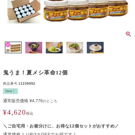
鬼うま！夏メシ革命12個
商品番号
11239992
New！
通常販売価格
¥
4,776
のところ
¥
4,620
税込
＼ご自宅用・お裾分けに、お得な12個セットがおすすめ／
通常価格より約3％OFFでお得です！