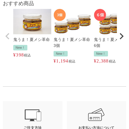
おすすめ商品
鬼うま！夏メシ革命
鬼うま！夏メシ革命
鬼うま！夏メシ革
3個
6個
New！
New！
New！
¥
398
税込
¥
1,194
¥
2,388
税込
税込
ご注文方法
お支払い方法について