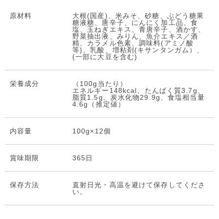
原材料
大根(国産)、米みそ、砂糖、ぶどう糖果
糖液糖、唐辛子、にんにく加工品、食
塩、玉ねぎエキス、青唐辛子、酒かす、
野菜抽出液、みりん、魚介エキス／酒
精、カラメル色素、調味料(アミノ酸
等)、乳酸、増粘剤(キサンタンガム）、
(一部に大豆を含む)
栄養成分
（100g当たり）
エネルギー148kcal、たんぱく質3.7g、
脂質1.5g、炭水化物29.9g、食塩相当量
4.6g（推定値）
内容量
100g×12個
賞味期限
365日
保存⽅法
直射日光・高温を避けて保存してくださ
い。