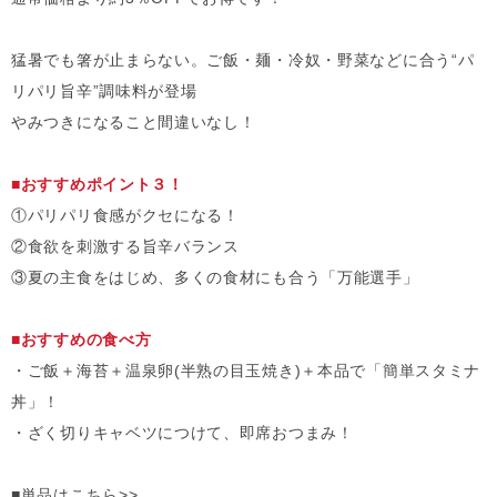
猛暑でも箸が止まらない。ご飯・麺・冷奴・野菜などに合う“パ
リパリ旨辛”調味料が登場
やみつきになること間違いなし！
■おすすめポイント３！
①パリパリ食感がクセになる！
②食欲を刺激する旨辛バランス
③夏の主食をはじめ、多くの食材にも合う「万能選手」
■おすすめの食べ方
・ご飯＋海苔＋温泉卵(半熟の目玉焼き)＋本品で「簡単スタミナ
丼」！
・ざく切りキャベツにつけて、即席おつまみ！
■単品はこちら>>