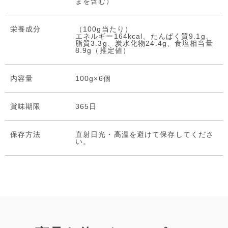
まを含む）
栄養成分
（100g当たり）
エネルギー164kcal、たんぱく質9.1g、
脂質3.3g、炭水化物24.4g、食塩相当量
8.9g（推定値）
内容量
100g×6個
賞味期限
365日
保存⽅法
直射日光・高温を避けて保存してくださ
い。