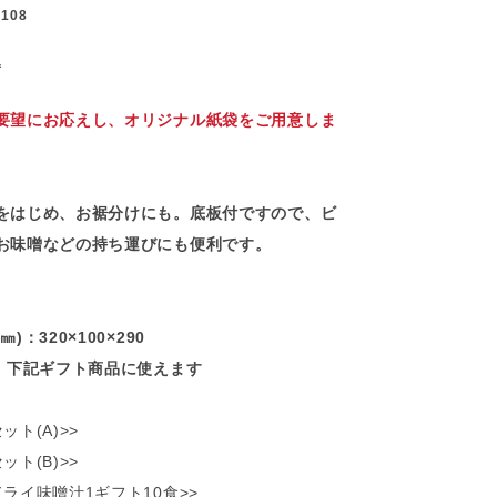
0108
込
要望にお応えし、オリジナル紙袋をご用意しま
をはじめ、お裾分けにも。底板付ですので、ビ
お味噌などの持ち運びにも便利です。
)：320×100×290
は、下記ギフト商品に使えます
ット(A)>>
ット(B)>>
ライ味噌汁1ギフト10食>>