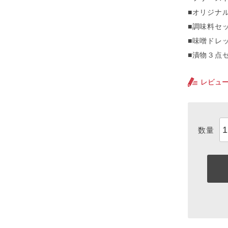
■オリジナル
■調味料セッ
■味噌ドレ
■漬物３点セ
レビュ