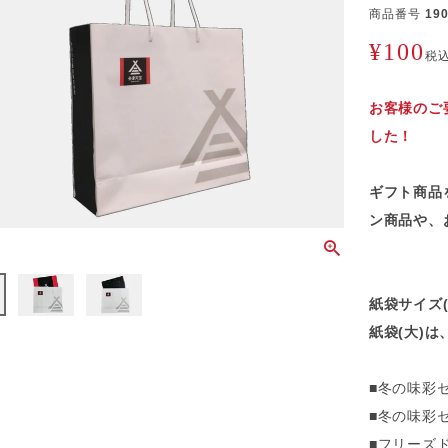
商品番号
19
¥
100
税
お客様のご
した！
ギフト商品
ン商品や、
紙袋サイズ(㎜
紙袋(大)
■冬の味彩セ
■冬の味彩セ
■フリーズド