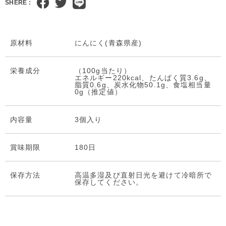
SHERE :
原材料
にんにく(青森県産)
栄養成分
（100g当たり）
エネルギー220kcal、たんぱく質3.6g、
脂質0.6g、炭水化物50.1g、食塩相当量
0g（推定値）
内容量
3個入り
賞味期限
180日
保存⽅法
高温多湿及び直射日光を避けて冷暗所で
保存してください。