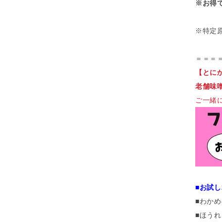
※お得
※特定
＝＝＝
【とに
老舗味
ご一緒
■お試し
■わか
■ほう