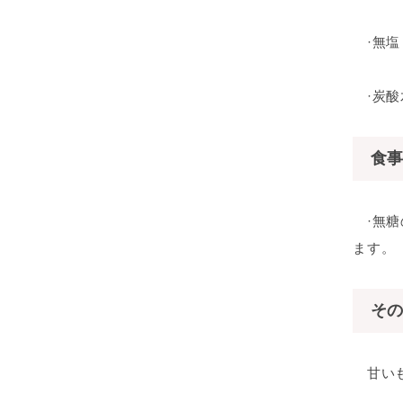
·無塩
·炭酸
食事
·無糖
ます。
その
甘いも