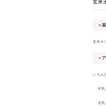
玄米
＜基
玄米オ
＜ア
いろん
·牛乳
·豆乳