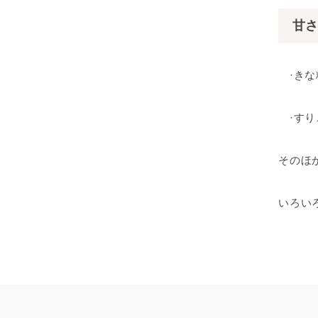
甘さ
·きな
·すり
そのほ
いろい