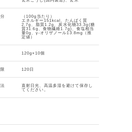
料
玄米こうじ(国内製造)、玄米
成分
（100g当たり）
エネルギー151kcal、たんぱく質
2.7g、脂質1.2g、炭水化物33.3g(糖
質31.6g、食物繊維1.7g)、食塩相当
量0g、γ-オリザノール13.8mg（推
定値）
量
120g×10個
期限
120日
⽅法
直射日光、高温多湿を避けて保存し
てください。