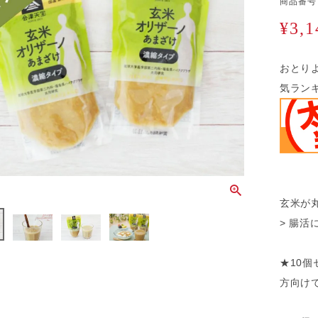
商品番号
¥
3,1
おとり
気ランキ
玄米が
> 腸
★10
方向け