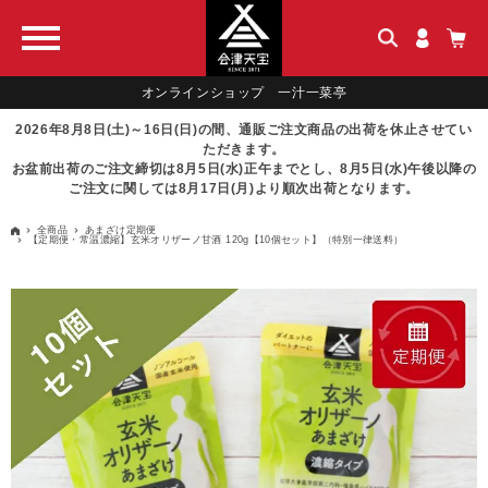
オンラインショップ 一汁一菜亭
2026年8月8日(土)～16日(日)の間、通販ご注文商品の出荷を休止させてい
ただきます。
お盆前出荷のご注文締切は8月5日(水)正午までとし、8月5日(水)午後以降の
ご注文に関しては8月17日(月)より順次出荷となります。
全商品
あまざけ定期便
【定期便・常温濃縮】玄米オリザーノ甘酒 120g【10個セット】（特別一律送料）