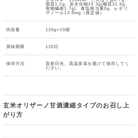
脂質1.2g、炭水化物33.3g(糖質31.6g、
食物繊維1.7g)、食塩相当量0g、γ-オリ
ザノール13.8mg（推定値）
内容量
120g×10個
賞味期限
120日
保存⽅法
直射日光、高温多湿を避けて保存してく
ださい。
玄米オリザーノ甘酒濃縮タイプのお召し上
がり方