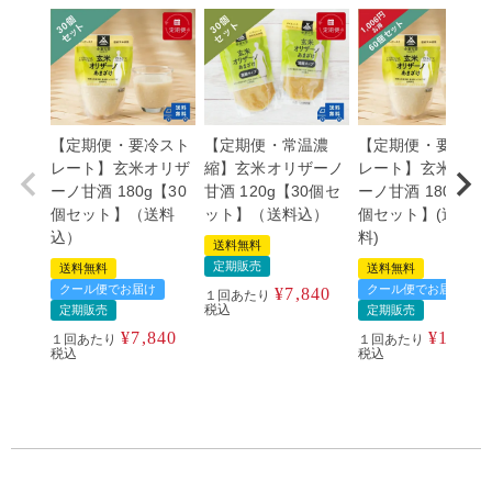
【定期便・要冷スト
【定期便・常温濃
【定期便・要冷ス
レート】玄米オリザ
縮】玄米オリザーノ
レート】玄米オリ
ーノ甘酒 180g【30
甘酒 120g【30個セ
ーノ甘酒 180g【6
個セット】（送料
ット】（送料込）
個セット】(送料無
込）
料)
送料無料
定期販売
送料無料
送料無料
クール便でお届け
クール便でお届け
¥
7,840
１回あたり
税込
定期販売
定期販売
¥
7,840
¥
14,57
１回あたり
１回あたり
税込
税込