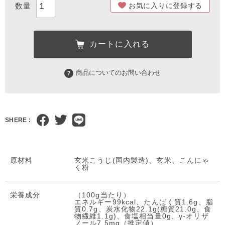
お気に入りに登録する
カートに入れる
商品についてのお問い合わせ
SHERE :
原材料
玄米こうじ(国内製造)、玄米、こんにゃ
く粉
栄養成分
（100g当たり）
エネルギー99kcal、たんぱく質1.6g、脂
質0.7g、炭水化物22.1g(糖質21.0g、食
物繊維1.1g)、食塩相当量0g、γ-オリザ
ノール7.5mg（推定値）