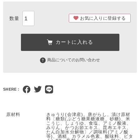
お気に入りに登録する
カートに入れる
商品についてのお問い合わせ
SHERE :
原材料
きゅうり(会津産)、唐がらし、漬け原材
料〔糖類(ぶどう糖果糖液糖、砂糖)、米
こうじ、しょうゆ、食塩、アミノ酸液、
みりん、かつお節エキス、昆布エキス、
たん白加水分解物〕／調味料(アミノ酸
等)、酒精、カラメル色素、酸味料、ビタ