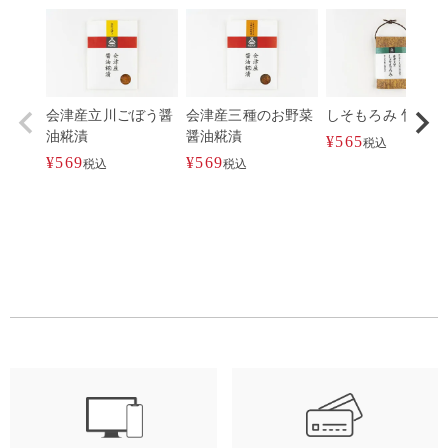
会津産立川ごぼう醤
会津産三種のお野菜
しそもろみ 竹の皮
油糀漬
醤油糀漬
¥
565
税込
¥
569
¥
569
税込
税込