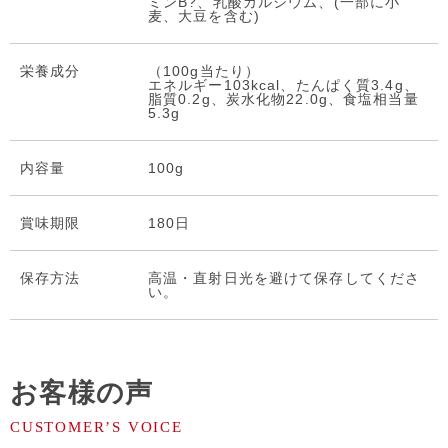
ミンB?、乳酸カルシウム、(一部に小
麦、大豆を含む)
栄養成分
（100g当たり）
エネルギー103kcal、たんぱく質3.4g、
脂質0.2g、炭水化物22.0g、食塩相当量
5.3g
内容量
100g
賞味期限
180日
保存⽅法
高温・直射日光を避けて保存してくださ
い。
お客様の声