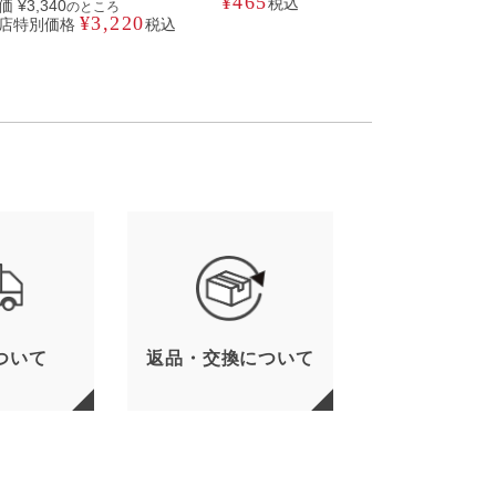
¥
465
税込
価
¥
3,340
のところ
¥
3,220
店特別価格
税込
ついて
返品・交換について