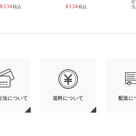
定
¥
334
¥
334
税込
税込
当
方法について
送料について
配送に