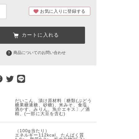
お気に入りに登録する
カートに入れる
商品についてのお問い合わせ
だいこん、漬け原材料〔糖類(ぶどう
糖果糖液糖、砂糖)、米みそ、食塩、
酒かす、みりん、魚介エキス〕／酒
精、(一部に大豆を含む)
（100g当たり）
エネルギー112kcal、たんぱく質