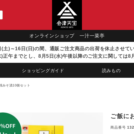
オンラインショップ 一汁一菜亭
8日(土)～16日(日)の間、通販ご注文商品の出荷を休止させ
)正午までとし、8月5日(水)午後以降のご注文に関しては8
ショッピングガイド
読みもの
根みそ漬10個セット
ご飯に
商品番号
13