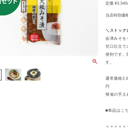
定価
¥
3,340
当店特別価
＼ストック
会津みそを
甘口仕立て
便利です。
す。
通常価格3,
円
帰省の手土
■単品はこち
＝＝＝＝＝