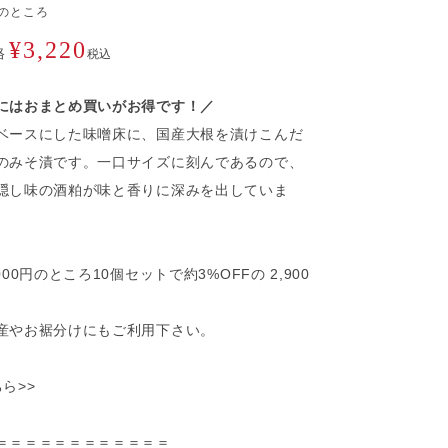
のところ
¥
3,220
格
税込
にはおまとめ買いがお得です！／
ベースにした味噌床に、国産大根を漬けこんだ
のみそ漬です。一口サイズに刻んであるので、
隠し味の酒粕が味と香りに深みを出していま
000円のところ10個セットで約3%OFFの 2,900
産やお裾分けにもご利用下さい。
ら>>
＝＝＝＝＝＝＝＝＝＝＝＝