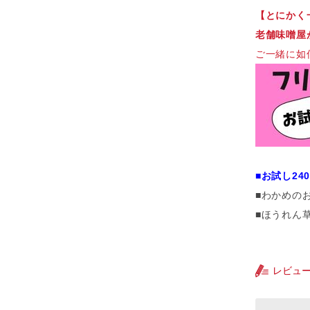
【とにかく
老舗味噌屋
ご一緒に如
■お試し24
■わかめの
■ほうれん
レビュ