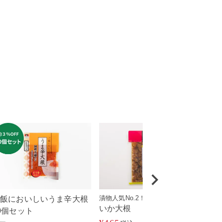
漬物人気No.2！
ご飯においしいうま辛大根
会
いか大根
0個セット
¥
56