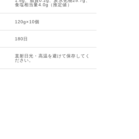
1.8g、脂質0.2g、炭水化物25.7g、
食塩相当量4.0g（推定値）
120g×10個
180日
直射日光・高温を避けて保存してく
ださい。