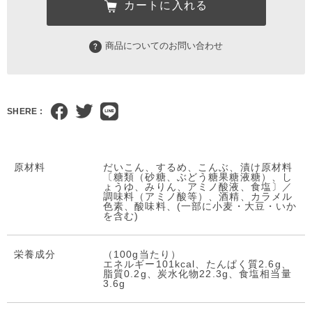
カートに入れる
商品についてのお問い合わせ
SHERE :
原材料
だいこん、するめ、こんぶ、漬け原材料
〔糖類（砂糖、ぶどう糖果糖液糖）、し
ょうゆ、みりん、アミノ酸液、食塩〕／
調味料（アミノ酸等）、酒精、カラメル
色素、酸味料、(一部に小麦・大豆・いか
を含む)
栄養成分
（100g当たり）
エネルギー101kcal、たんぱく質2.6g、
脂質0.2g、炭水化物22.3g、食塩相当量
3.6g