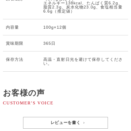
エネルギー138kcal、たんぱく質6.2g、
脂質2.3g、炭水化物23.0g、食塩相当量
6.6g（推定値）
内容量
100g×12個
賞味期限
365日
保存⽅法
高温・直射日光を避けて保存してくださ
い。
お客様の声
レビューを書く