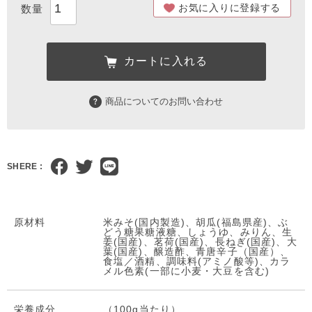
お気に入りに登録する
カートに入れる
商品についてのお問い合わせ
SHERE :
原材料
米みそ(国内製造)、胡瓜(福島県産)、ぶ
どう糖果糖液糖、しょうゆ、みりん、生
姜(国産)、茗荷(国産)、長ねぎ(国産)、大
葉(国産)、醸造酢、青唐辛子（国産）、
食塩／酒精、調味料(アミノ酸等)、カラ
メル色素(一部に小麦・大豆を含む)
栄養成分
（100g当たり）