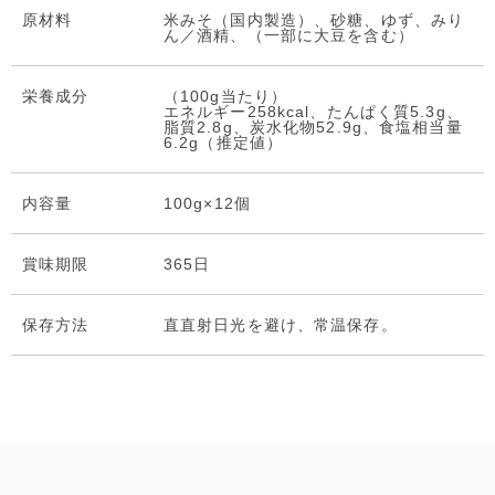
原材料
米みそ（国内製造）、砂糖、ゆず、みり
ん／酒精、（一部に大豆を含む）
栄養成分
（100g当たり）
エネルギー258kcal、たんぱく質5.3g、
脂質2.8g、炭水化物52.9g、食塩相当量
6.2g（推定値）
内容量
100g×12個
賞味期限
365日
保存⽅法
直直射日光を避け、常温保存。