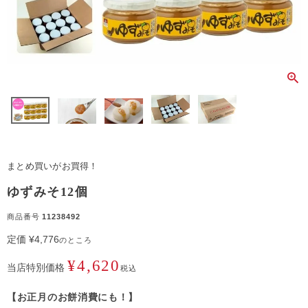
まとめ買いがお買得！
ゆずみそ12個
商品番号
11238492
定価
¥
4,776
のところ
¥
4,620
当店特別価格
税込
【お正月のお餅消費にも！】