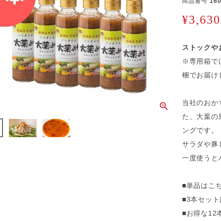
商品番号
16
¥
3,630
ストックや
※専用箱で
梱でお届け
当社のおか
た、大葉の
ングです。
サラダや豚
一度使うと
■単品はこち
■3本セット
■お得な12