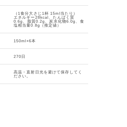
（1食分大さじ1杯 15ml当たり）
エネルギー28kcal、たんぱく質
0.6g、脂質0.2g、炭水化物6.0g、食
塩相当量0.8g（推定値）
150ml×6本
270日
高温・直射日光を避けて保存してく
ださい。