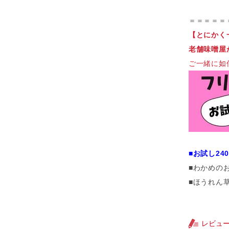
＝＝＝＝＝
【とにかく
老舗味噌屋
ご一緒に如
■お試し24
■わかめの
■ほうれん
レビュ