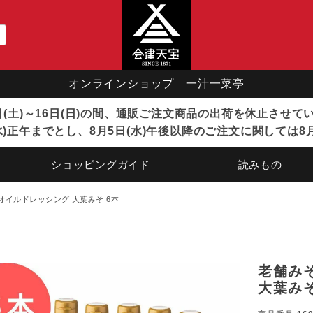
オンラインショップ 一汁一菜亭
8日(土)～16日(日)の間、通販ご注文商品の出荷を休止させ
)正午までとし、8月5日(水)午後以降のご注文に関しては8
ショッピングガイド
読みもの
オイルドレッシング 大葉みそ 6本
老舗み
大葉みそ