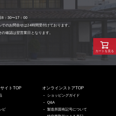
：30〜17：00
ルでのお問合せは24時間受付けております。
せの確認は翌営業⽇となります。
カートを見る
サイトTOP
オンラインストアTOP
品
ショッピングガイド
Q&A
シピ
製造所固有記号について