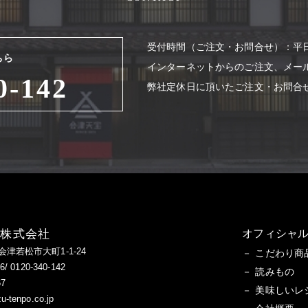
受付時間（ご注⽂・お問合せ）：平⽇8
ちら
インターネットからのご注⽂、メー
0-142
弊社定休⽇に頂いたご注⽂・お問合
造株式会社
オフィシャル
県会津若松市大町1-1-24
こだわり商
/ 0120-340-142
読みもの
67
美味しいレ
tenpo.co.jp