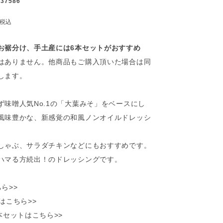
037586
税込
お裾分け、手土産には6本セットがおすすめ
はありません。他商品もご購入頂いた場合は同
します。
ず味噌人気No.1の「大葉みそ」をベースにし
風味豊かな、新感覚の和風ノンオイルドレッシ
しゃぶ、サラダチキンなどにもおすすめです。
ハマる方続出！のドレッシングです。
ら>>
はこちら>>
本セットはこちら>>