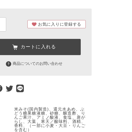
お気に入りに登録する
カートに入れる
商品についてのお問い合わせ
米みそ(国内製造)、還元水あめ、ぶ
どう糖果糖液糖、砂糖、醸造酢、り
んご果汁、アミノ酸液、食塩、唐が
らし、大葉、寒天／酸味料、酒精、
香料、（一部に小麦・大豆・りんご
を含む）