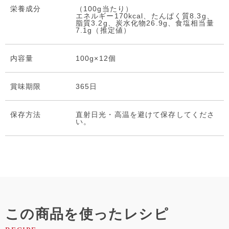
栄養成分
（100g当たり）
エネルギー170kcal、たんぱく質8.3g、
脂質3.2g、炭水化物26.9g、食塩相当量
7.1g（推定値）
内容量
100g×12個
賞味期限
365日
保存⽅法
直射日光・高温を避けて保存してくださ
い。
この商品を使ったレシピ