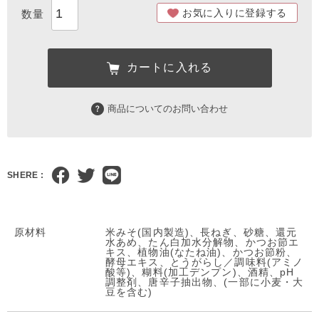
お気に入りに登録する
カートに入れる
商品についてのお問い合わせ
SHERE :
原材料
米みそ(国内製造)、長ねぎ、砂糖、還元
水あめ、たん白加水分解物、かつお節エ
キス、植物油(なたね油)、かつお節粉、
酵母エキス、とうがらし／調味料(アミノ
酸等)、糊料(加工デンプン)、酒精、pH
調整剤、唐辛子抽出物、(一部に小麦・大
豆を含む)