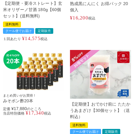
【定期便・要冷ストレート】玄
熟成黒にんにく お得パック 20
米オリザーノ甘酒 180g【60個
個入
セット】(送料無料)
¥
16,200
税込
送料無料
クール便でお届け
定期販売
¥
14,575
１回あたり
税込
まとめ買いがお買得！
みそポン酢20本
【定期便】おでかけ前に たたか
¥
17,880
定価
のところ
うあまざけ【30個セット】（送
¥
17,340
当店特別価格
税込
料込）
送料無料
クール便でお届け
定期販売