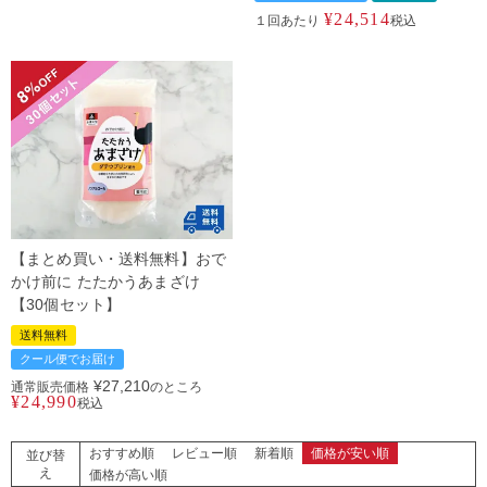
¥
24,514
１回あたり
税込
【まとめ買い・送料無料】おで
かけ前に たたかうあまざけ
【30個セット】
送料無料
クール便でお届け
¥
27,210
通常販売価格
のところ
¥
24,990
税込
おすすめ順
レビュー順
新着順
価格が安い順
並び替
え
価格が高い順