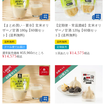
【まとめ買い・要冷】玄米オリ
【定期便・常温濃縮】玄米オリ
ザーノ甘酒 180g【60個セッ
ザーノ甘酒 120g【60個セッ
ト】(送料無料)
ト】(送料無料)
送料無料
送料無料
クール便でお届け
定期販売
¥
15,960
¥
14,575
通常販売価格
のところ
１回あたり
税込
¥
14,575
税込