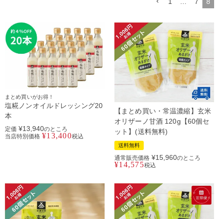
1
…
7
8
まとめ買いがお得！
塩糀ノンオイルドレッシング20
【まとめ買い・常温濃縮】玄米
本
オリザーノ甘酒 120g【60個セ
¥
13,940
定価
のところ
ット】(送料無料)
¥
13,400
当店特別価格
税込
送料無料
¥
15,960
通常販売価格
のところ
¥
14,575
税込