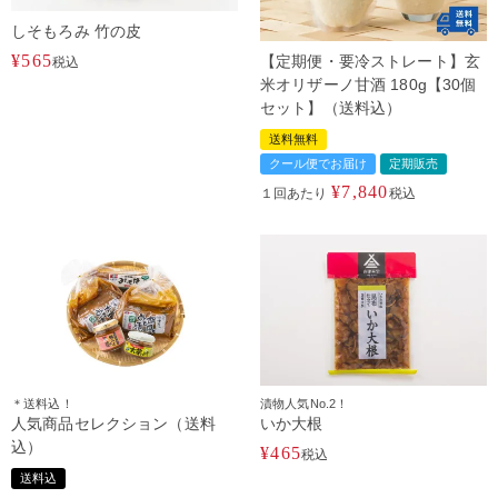
しそもろみ 竹の皮
¥
565
【定期便・要冷ストレート】玄
税込
米オリザーノ甘酒 180g【30個
セット】（送料込）
送料無料
クール便でお届け
定期販売
¥
7,840
１回あたり
税込
＊送料込！
漬物人気No.2！
人気商品セレクション（送料
いか大根
込）
¥
465
税込
送料込