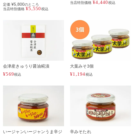
¥
4,440
当店特別価格
税込
¥
5,800
定価
のところ
¥
5,550
当店特別価格
税込
会津産きゅうり醤油糀漬
大葉みそ3個
¥
569
¥
1,194
税込
税込
いージャンいージャンうま辛ジ
辛みそたれ