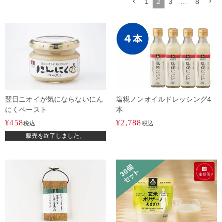
1
2
3
…
8
翌日ニオイが気にならないにん
塩糀ノンオイルドレッシング4
にくペースト
本
¥
458
¥
2,788
税込
税込
販売を終了しました。