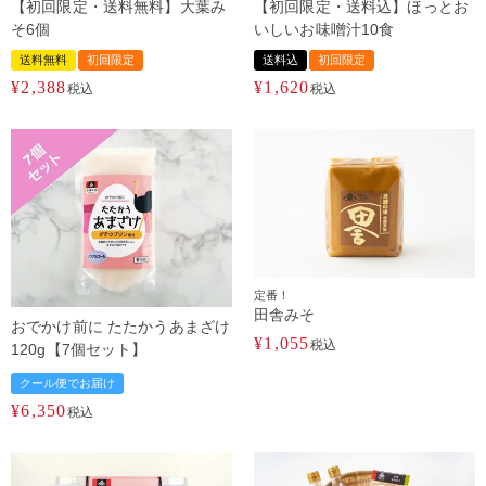
【初回限定・送料無料】大葉み
【初回限定・送料込】ほっとお
そ6個
いしいお味噌汁10食
送料無料
初回限定
送料込
初回限定
¥
2,388
¥
1,620
税込
税込
定番！
田舎みそ
おでかけ前に たたかうあまざけ
¥
1,055
税込
120g【7個セット】
クール便でお届け
¥
6,350
税込