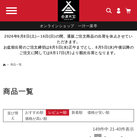
オンラインショップ 一汁一菜亭
2026年8月8日(土)～16日(日)の間、通販ご注文商品の出荷を休止させてい
ただきます。
お盆前出荷のご注文締切は8月5日(水)正午までとし、8月5日(水)午後以降の
ご注文に関しては8月17日(月)より順次出荷となります。
商品一覧
商品一覧
おすすめ順
レビュー順
新着順
価格が安い順
並び替
え
価格が高い順
149
件中
21
-
40
件表示