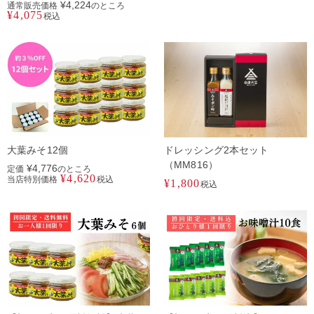
¥
4,224
通常販売価格
のところ
¥
4,075
税込
大葉みそ12個
ドレッシング2本セット
（MM816）
¥
4,776
定価
のところ
¥
4,620
当店特別価格
税込
¥
1,800
税込