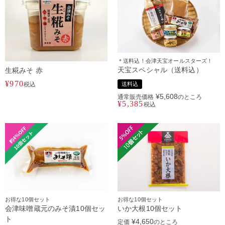
＊送料込！会津天宝オールスターズ！
天宝スペシャル（送料込）
生糀みそ 赤
¥
970
税込
送料込
¥
5,608
通常販売価格
のところ
¥
5,385
税込
お得な10個セット
お得な10個セット
会津味噌蔵元のみそ漬10個セッ
いか大根10個セット
ト
¥
4,650
定価
のところ