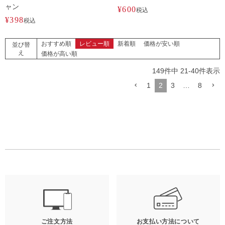
ャン
¥
600
税込
¥
398
税込
おすすめ順
レビュー順
新着順
価格が安い順
並び替
え
価格が高い順
149
件中
21
-
40
件表示
1
2
3
…
8
ご注文方法
お支払い方法について