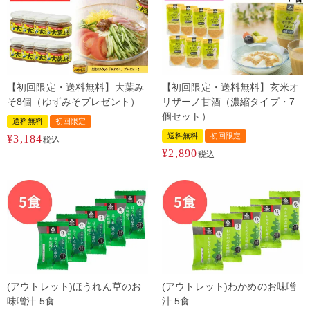
【初回限定・送料無料】大葉み
【初回限定・送料無料】玄米オ
そ8個（ゆずみそプレゼント）
リザーノ甘酒（濃縮タイプ・7
個セット）
送料無料
初回限定
送料無料
初回限定
¥
3,184
税込
¥
2,890
税込
(アウトレット)ほうれん草のお
(アウトレット)わかめのお味噌
味噌汁 5食
汁 5食