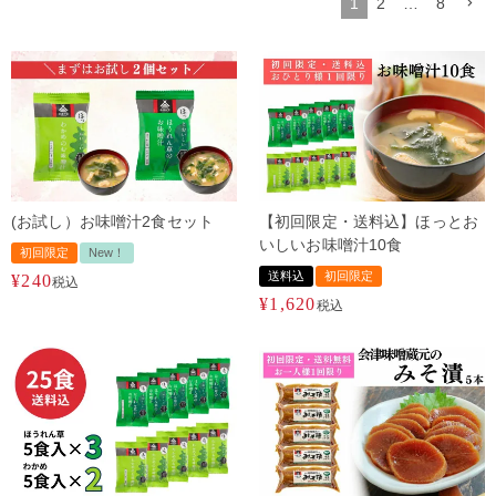
1
2
…
8
(お試し）お味噌汁2食セット
【初回限定・送料込】ほっとお
いしいお味噌汁10食
初回限定
New！
送料込
初回限定
¥
240
税込
¥
1,620
税込