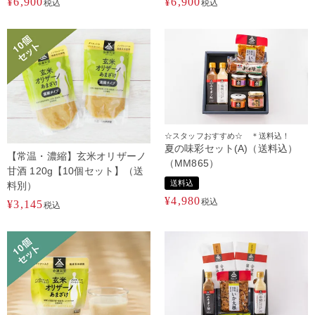
¥
6,900
¥
6,900
税込
税込
☆スタッフおすすめ☆ ＊送料込！
夏の味彩セット(A)（送料込）
【常温・濃縮】玄米オリザーノ
（MM865）
甘酒 120g【10個セット】（送
送料込
料別）
¥
4,980
税込
¥
3,145
税込