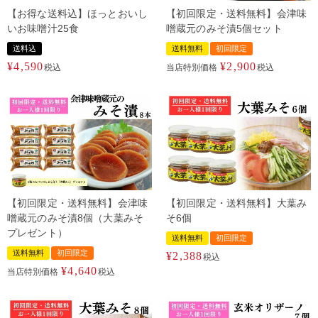
【お得な送料込】ほっとおいし
【初回限定・送料無料】会津味
いお味噌汁25食
噌蔵元のみそ漬5個セット
送料込
送料無料
初回限定
¥
4,590
¥
2,900
税込
当店特別価格
税込
【初回限定・送料無料】会津味
【初回限定・送料無料】大葉み
噌蔵元のみそ漬8個（大葉みそ
そ6個
プレゼント）
送料無料
初回限定
送料無料
初回限定
¥
2,388
税込
¥
4,640
当店特別価格
税込