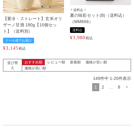
＊送料込！
夏の味彩セット(B)（送料込）
【要冷・ストレート】玄米オリ
（MM866）
ザーノ甘酒 180g【10個セッ
送料込
ト】（送料別）
¥
3,980
税込
クール便でお届け
¥
3,145
税込
おすすめ順
レビュー順
新着順
価格が安い順
並び替
え
価格が高い順
149
件中
1
-
20
件表示
1
2
…
8