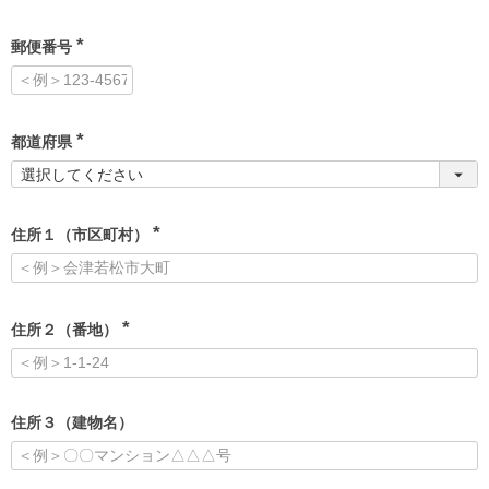
)
郵便番号
(
必
須
)
都道府県
(
必
須
)
住所１（市区町村）
(
必
須
)
住所２（番地）
(
必
須
)
住所３（建物名）