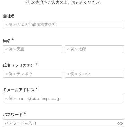
下記の内容をご入力の上、お進みください。
会社名
氏名
(
必
須
)
氏名（フリガナ）
(
必
須
)
Ｅメールアドレス
(
必
須
)
パスワード
(
必
須