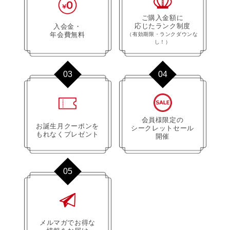
ご購入金額に
応じたランク制度
入会金・
年会費無料
（有効期限・ランクダウンな
し！）
03
04
会員様限定の
お誕生月クーポンを
シークレットセール
もれなくプレゼント
開催
05
メルマガでお得な