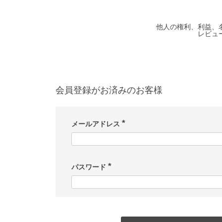
他人の権利、利益、
レビュ
会員登録がお済みのお客様
メールアドレス
(
必
須
)
パスワード
(
必
須
)