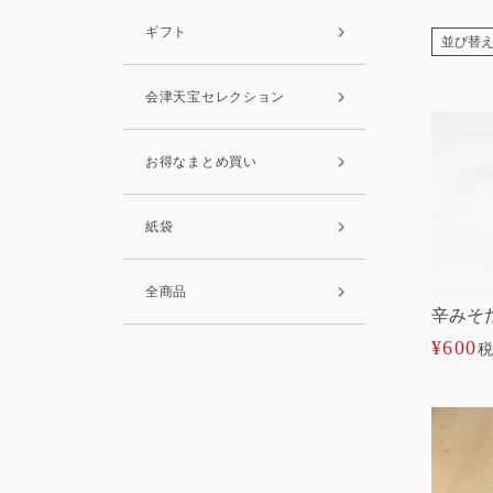
ギフト
並び替
会津天宝セレクション
お得なまとめ買い
紙袋
全商品
辛みそ
¥
600
税