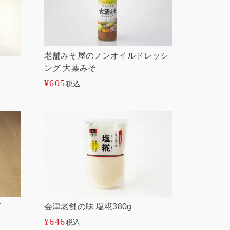
老舗みそ屋のノンオイルドレッシ
ング 大葉みそ
¥
605
税込
グ
会津老舗の味 塩糀380g
¥
646
税込