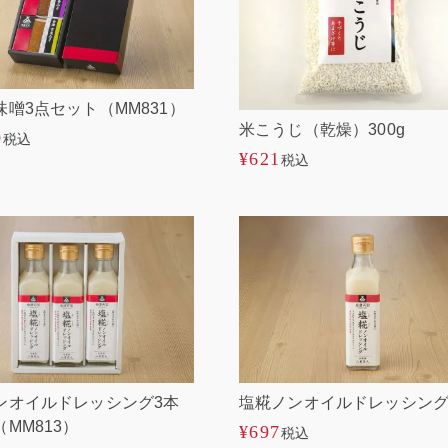
味噌3点セット（MM831）
米こうじ（乾燥）300g
0
税込
¥
621
税込
ンオイルドレッシング3本
塩糀ノンオイルドレッシン
MM813）
¥
697
税込