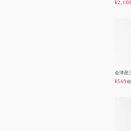
¥
2,10
会津産
¥
569
税