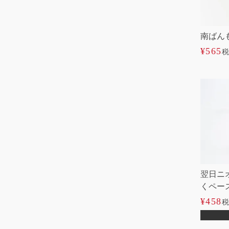
南ばん
¥
565
税
翌日ニ
くペー
¥
458
税