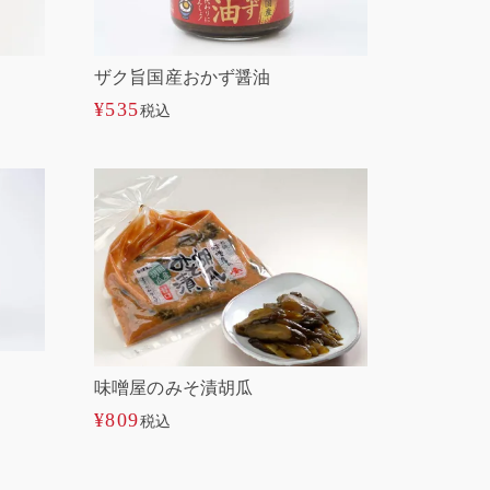
ザク旨国産おかず醤油
¥
535
税込
味噌屋のみそ漬胡瓜
¥
809
税込