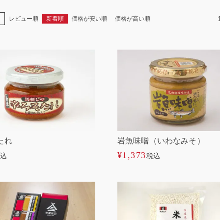
え
レビュー順
新着順
価格が安い順
価格が高い順
たれ
岩魚味噌（いわなみそ）
¥
1,373
込
税込