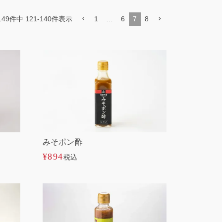
1
…
6
7
8
149
件中
121
-
140
件表示
みそポン酢
¥
894
税込