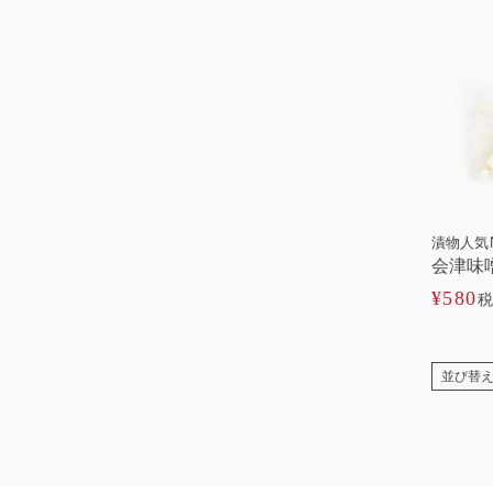
漬物人気N
会津味
¥
580
税
並び替