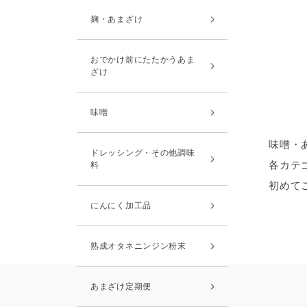
麹・あまざけ
おでかけ前にたたかうあま
ざけ
味噌
味噌・
ドレッシング・その他調味
各カテ
料
初めて
にんにく加工品
熟成オタネニンジン粉末
あまざけ定期便