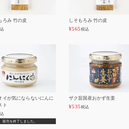
もろみ 竹の皮
しそもろみ 竹の皮
¥
565
込
税込
オイが気にならないにんに
ザク旨国産おかず生姜
スト
¥
535
税込
込
販売を終了しました。