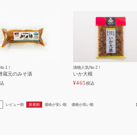
o.1！
漬物人気No.2！
噌蔵元のみそ漬
いか大根
¥
465
込
税込
え
レビュー順
新着順
価格が安い順
価格が高い順