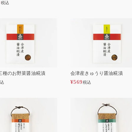
0
税込
三種のお野菜醤油糀漬
会津産きゅうり醤油糀漬
¥
569
込
税込