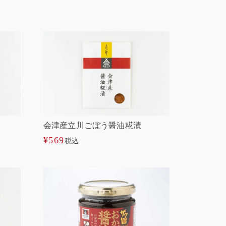
会津産立川ごぼう醤油糀漬
¥
569
税込