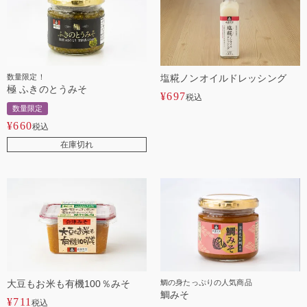
数量限定！
塩糀ノンオイルドレッシング
極 ふきのとうみそ
¥
697
税込
数量限定
¥
660
税込
在庫切れ
大豆もお米も有機100％みそ
鯛の身たっぷりの人気商品
鯛みそ
¥
711
税込