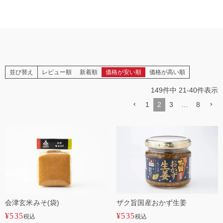
並び替え
レビュー順
新着順
価格が安い順
価格が高い順
149
件中
21
-
40
件表示
1
2
3
…
8
会津玄米みそ(袋)
ザク旨国産おかず生姜
¥
535
¥
535
税込
税込