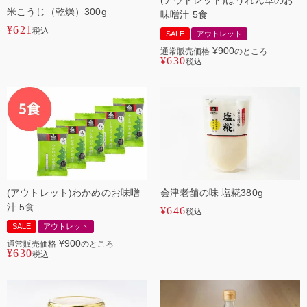
米こうじ（乾燥）300g
味噌汁 5食
¥
621
税込
SALE
アウトレット
¥
900
通常販売価格
のところ
¥
630
税込
(アウトレット)わかめのお味噌
会津老舗の味 塩糀380g
汁 5食
¥
646
税込
SALE
アウトレット
¥
900
通常販売価格
のところ
¥
630
税込