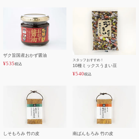
ザク旨国産おかず醤油
スタッフおすすめ！
¥
535
税込
10種ミックスうまい豆
¥
540
税込
しそもろみ 竹の皮
南ばんもろみ 竹の皮