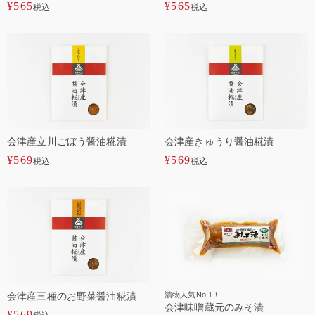
¥
565
¥
565
税込
税込
会津産立川ごぼう醤油糀漬
会津産きゅうり醤油糀漬
¥
569
¥
569
税込
税込
会津産三種のお野菜醤油糀漬
漬物人気No.1！
会津味噌蔵元のみそ漬
¥
569