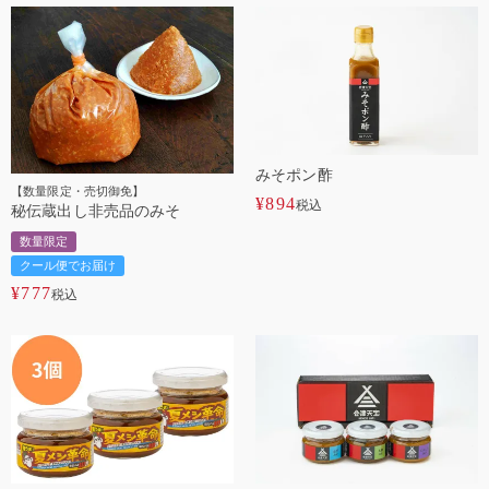
みそポン酢
【数量限定・売切御免】
¥
894
税込
秘伝蔵出し非売品のみそ
数量限定
クール便でお届け
¥
777
税込