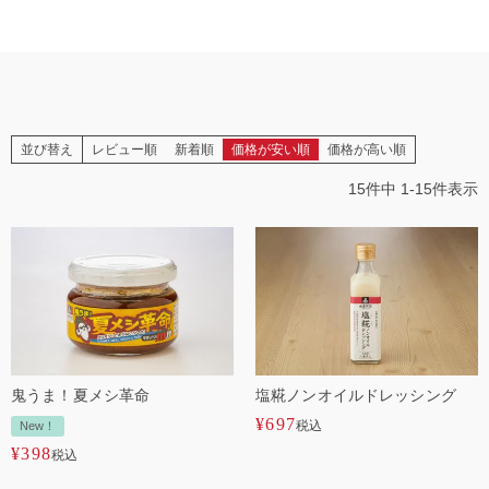
並び替え
レビュー順
新着順
価格が安い順
価格が高い順
15
件中
1
-
15
件表示
鬼うま！夏メシ革命
塩糀ノンオイルドレッシング
¥
697
税込
New！
¥
398
税込