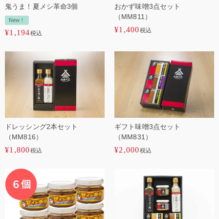
鬼うま！夏メシ革命3個
おかず味噌3点セット
（MM811）
New！
¥
1,400
税込
¥
1,194
税込
ドレッシング2本セット
ギフト味噌3点セット
（MM816）
（MM831）
¥
1,800
¥
2,000
税込
税込