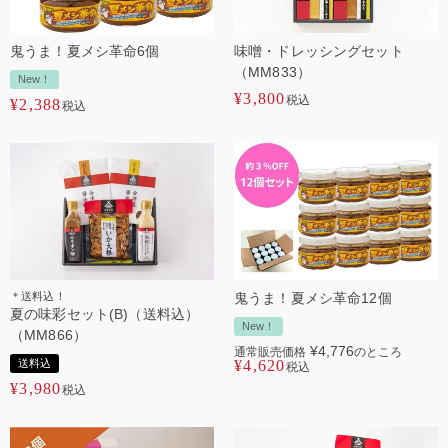
鬼うま！夏メシ革命6個
味噌・ドレッシングセット
（MM833）
New！
¥
3,800
税込
¥
2,388
税込
＊送料込！
鬼うま！夏メシ革命12個
夏の味彩セット(B)（送料込）
New！
（MM866）
¥
4,776
通常販売価格
のところ
送料込
¥
4,620
税込
¥
3,980
税込