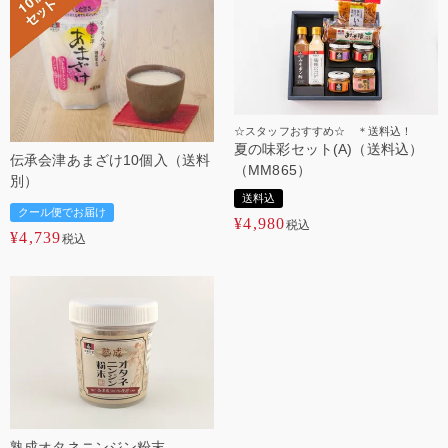
☆スタッフおすすめ☆ ＊送料込！
夏の味彩セット(A)（送料込）
伝承会津あまざけ10個入（送料
（MM865）
別）
送料込
クール便でお届け
¥
4,980
税込
¥
4,739
税込
熟成オタネニンジン粉末