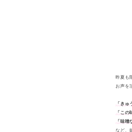
昨夏も
お声を
「きゅ
「この
「味噌
など、