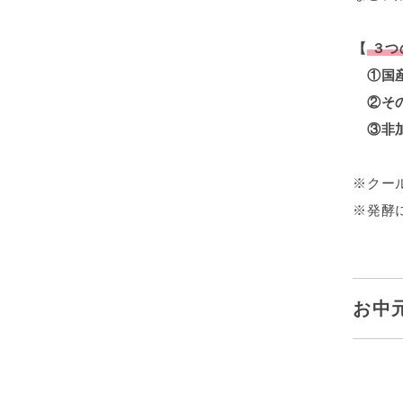
【
３つ
①国産
②その
③非加
※クー
※発酵
お中